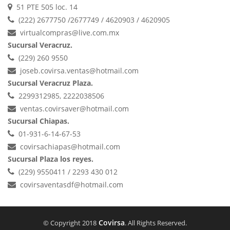
51 PTE 505 loc. 14
(222) 2677750 /2677749 / 4620903 / 4620905
virtualcompras@live.com.mx
Sucursal Veracruz.
(229) 260 9550
joseb.covirsa.ventas@hotmail.com
Sucursal Veracruz Plaza.
2299312985, 2222038506
ventas.covirsaver@hotmail.com
Sucursal Chiapas.
01-931-6-14-67-53
covirsachiapas@hotmail.com
Sucursal Plaza los reyes.
(229) 9550411 / 2293 430 012
covirsaventasdf@hotmail.com
Covirsa
© Copyright 2018
. All Rights Reserved.