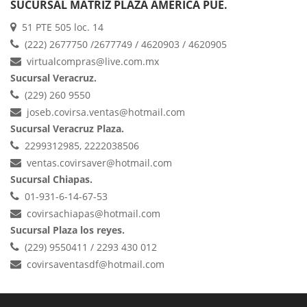
SUCURSAL MATRIZ PLAZA AMERICA PUE.
51 PTE 505 loc. 14
(222) 2677750 /2677749 / 4620903 / 4620905
virtualcompras@live.com.mx
Sucursal Veracruz.
(229) 260 9550
joseb.covirsa.ventas@hotmail.com
Sucursal Veracruz Plaza.
2299312985, 2222038506
ventas.covirsaver@hotmail.com
Sucursal Chiapas.
01-931-6-14-67-53
covirsachiapas@hotmail.com
Sucursal Plaza los reyes.
(229) 9550411 / 2293 430 012
covirsaventasdf@hotmail.com