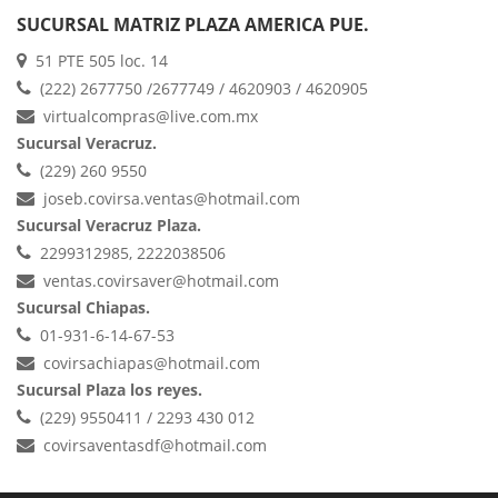
SUCURSAL MATRIZ PLAZA AMERICA PUE.
51 PTE 505 loc. 14
(222) 2677750 /2677749 / 4620903 / 4620905
virtualcompras@live.com.mx
Sucursal Veracruz.
(229) 260 9550
joseb.covirsa.ventas@hotmail.com
Sucursal Veracruz Plaza.
2299312985, 2222038506
ventas.covirsaver@hotmail.com
Sucursal Chiapas.
01-931-6-14-67-53
covirsachiapas@hotmail.com
Sucursal Plaza los reyes.
(229) 9550411 / 2293 430 012
covirsaventasdf@hotmail.com